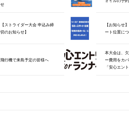
ォイルの予約
せ
【ストライダー大会 申込み締
【お知らせ】5
切のお知らせ】
ート位置につ
本大会は、欠
飛行機で来島予定の皆様へ
ー費用をカバ
「安心エントリ
ー」の対象大
た！