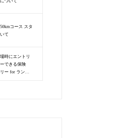
について
0kmコース スタ
いて
場時にエントリ
ーできる保険
ー for ランナ
会となりまし