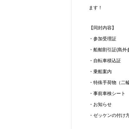
ます！
【同封内容】
・参加受理証 ※
・船舶割引証(島外
・自転車積込証 
・乗船案内 (島
・特殊手荷物（二
・事前車検シート 
・お知らせ
・ゼッケンの付け