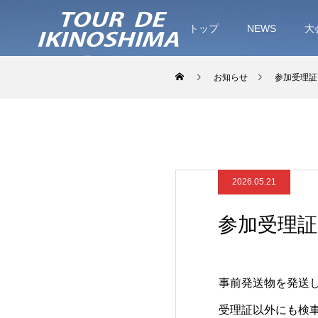
トップ
NEWS
大
お知らせ
参加受理証
2026.05.21
参加受理
事前発送物を発送
受理証以外にも検