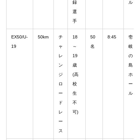
録
ル
選
手
EX50/U-
50km
チ
18
50
8:45
壱
19
ャ
～
名
岐
レ
19
の
ン
歳
島
ジ
(高
ホ
ロ
校
ー
ー
生
ル
ド
不
レ
可)
ー
ス