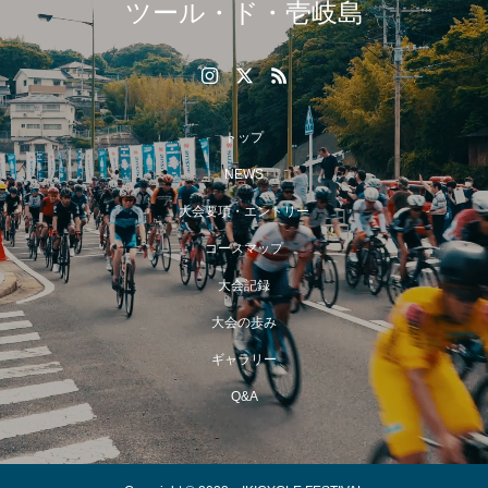
ツール・ド・壱岐島
トップ
NEWS
大会要項・エントリー
コースマップ
大会記録
大会の歩み
ギャラリー
Q&A