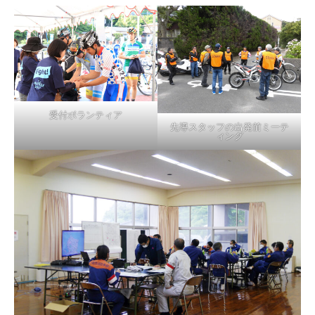
受付ボランティア
先導スタッフの出発前ミーテ
ィング