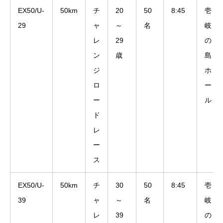
EX50/U-
50km
チ
20
50
8:45
壱
29
ャ
～
名
岐
レ
29
の
ン
歳
島
ジ
ホ
ロ
ー
ー
ル
ド
レ
ー
ス
EX50/U-
50km
チ
30
50
8:45
壱
39
ャ
～
名
岐
レ
39
の