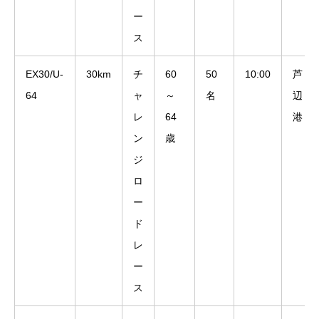
ー
ス
EX30/U-
30km
チ
60
50
10:00
芦
64
ャ
～
名
辺
レ
64
港
ン
歳
ジ
ロ
ー
ド
レ
ー
ス