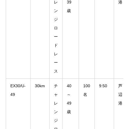
レ
39
港
ン
歳
ジ
ロ
ー
ド
レ
ー
ス
EX30/U-
30km
チ
40
100
9:50
芦
49
ャ
～
名
辺
レ
49
港
ン
歳
ジ
ロ