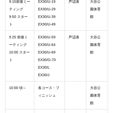
9:15前後ミー
EX30/U-19
芦辺港
大谷公
ティング
EX30/U-29
園体育
9:50 スター
EX30/U-39
館
ト
EX30/U-49
9:25 前後ミ
EX30/U-59
芦辺港
大谷公
ーティング
EX30/U-64
園体育
10:00 スター
EX30/U-69
館
ト
EX30/O-70
EX30/L
EX30/J
10:00 頃～
各コース・フ
大谷公
ィニッシュ
園体育
館