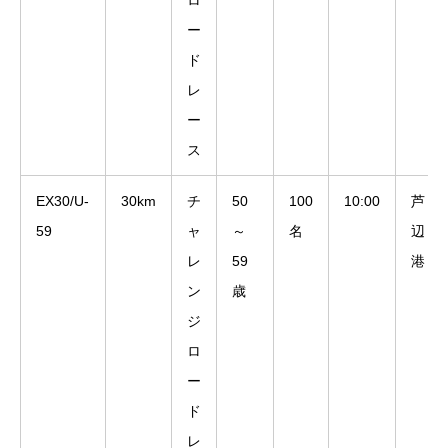
ー
ド
レ
ー
ス
EX30/U-
30km
チ
50
100
10:00
芦
59
ャ
～
名
辺
レ
59
港
ン
歳
ジ
ロ
ー
ド
レ