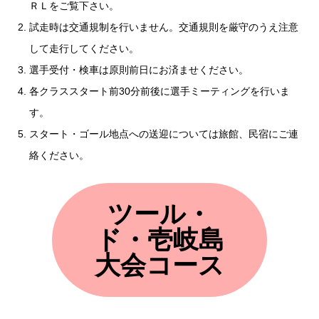
ＲＬをご覧下さい。
試走時は交通規制を行いません。交通規則を厳守のうえ注意
して走行してください。
選手受付・検車は原則前日にお済ませください。
各クラススタート前30分前後に選手ミーティングを行いま
す。
スタート・ゴール地点への送迎については旅館、民宿にご連
絡ください。
ツール・
ド・壱岐島
大会コース