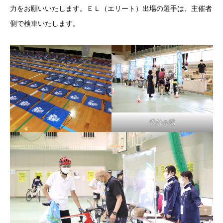
力をお願いいたします。ＥＬ（エリート）出場の選手は、主催者
側で検車いたします。
受付会場