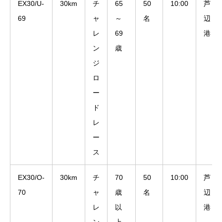
EX30/U-
30km
チ
65
50
10:00
芦
69
ャ
～
名
辺
レ
69
港
ン
歳
ジ
ロ
ー
ド
レ
ー
ス
EX30/O-
30km
チ
70
50
10:00
芦
70
ャ
歳
名
辺
レ
以
港
ン
上