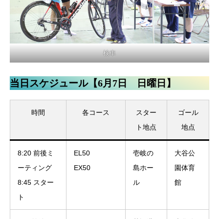
検車
当日スケジュール【6月7日 日曜日】
時間
各コース
スター
ゴール
ト地点
地点
8:20 前後ミ
EL50
壱岐の
大谷公
ーティング
EX50
島ホー
園体育
8:45 スター
ル
館
ト