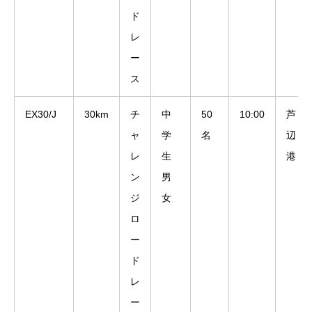
ド
レ
ー
ス
EX30/J
30km
チ
中
50
10:00
芦
ャ
学
名
辺
レ
生
港
ン
男
ジ
女
ロ
ー
ド
レ
ー